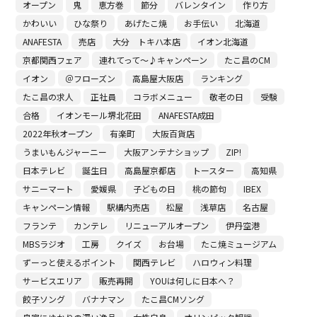
オープン
鬼
恵方巻
節分
バレンタイン
作り方
かわいい
ひな祭り
あげたこ焼
お手伝い
北海道
ANAFESTA
売店
大分 トキハ本店
イオン北海道
京都関西フェア
連れてって～♪キャンペーン
たこ昌のCM
イオン
＠フローズン
高島屋大阪店
ランキング
たこ昌の求人
正社員
コラボメニュー
敬老の日
受験
合格
イオンモール堺北花田
ANAFESTA成田
2022年秋オープン
有楽町
大阪百貨店
うまいもんジャーニー
大阪アンテナショップ
ZIP!
日本テレビ
誕生日
高島屋京都店
トースター
高知県
サニーマート
愛媛県
子どもの日
桃の節句
IBEX
キャンペーン情報
駅構内売店
松屋
浅草店
名古屋
フランテ
カンテレ
リニューアルオープン
伊丹空港
MBSラジオ
工房
クイズ
お台場
たこ焼ミュージアム
ずーっと使えるポイント
関西テレビ
ハロウィン料理
サービスエリア
販売再開
YOUは何しに日本へ？
餃子ソング
バナナマン
たこ昌CMソング