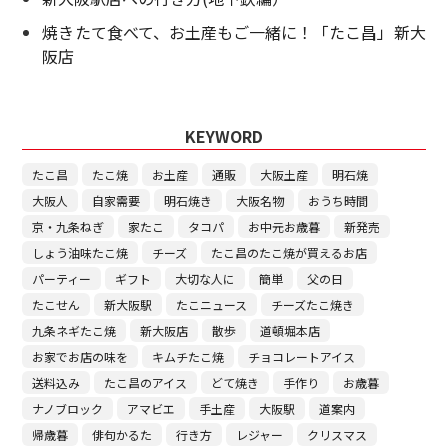
焼きたて食べて、お土産もご一緒に！「たこ昌」新大
阪店
KEYWORD
たこ昌
たこ焼
お土産
通販
大阪土産
明石焼
大阪人
自家需要
明石焼き
大阪名物
おうち時間
京・九条ねぎ
家たこ
タコパ
お中元お歳暮
新発売
しょう油味たこ焼
チーズ
たこ昌のたこ焼が買えるお店
パーティー
ギフト
大切な人に
簡単
父の日
たこせん
新大阪駅
たこニュース
チーズたこ焼き
九条ネギたこ焼
新大阪店
散歩
道頓堀本店
お家でお店の味を
キムチたこ焼
チョコレートアイス
送料込み
たこ昌のアイス
どて焼き
手作り
お歳暮
ナノブロック
アマビエ
手土産
大阪駅
道案内
帰歳暮
俳句かるた
行き方
レジャー
クリスマス