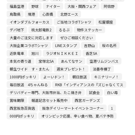
福島空港
野球
ナイター
大阪・関西フェア
阿倍野
鳥取県
境港
心斎橋
北野エース
イオンダブルフォーカス
ご当地コラボTシャツ
松屋銀座
デパ地下
桃太郎電鉄2
るるぶ
物件ステッカー
大量のご注文に対応します
ぜひご相談ください
大阪企業コラボTシャツ
LINEスタンプ
吉野山
桜の名所
近鉄電車
旭川
ラジオＮＩＫＫＥＩ
香芝SA
本気の寄り道
宝塚北SA
あんてなサン
空港リムジンバス
朝生ワイド す・またん
週末プレゼント！
法善寺横丁
1000円ポッキリ
よーいドン！
朝日放送
キニナリーノ！
毎日放送 4ちゃんねる
RKB「インディアンスの『ズじゃなくてス
デリバディー専門、大阪市弁当、たこ焼き弁
試食会
白い苺
賞味期限
報道記念セット販売中
西宮ガーデンズ
西宮阪急百貨店
阪急デイリーマートイベントコーナー
1
000円ポッキリ
オリンピック応援、辛い食べ物、夏バテ予防