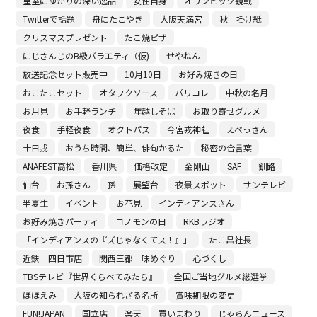
皇室にゆかりの深い逸品
女性自身
オリンピック観戦
Twitterで話題
舟にたこやき
大阪天満宮
秋 掛け紙
クリスマスプレゼント
たこ焼ピザ
にじさんじのB級バラエティ（仮)
せやねん
放送記念セット販売中
10月10日
お好み焼きの日
おこたこセット
オタフクソース
パリコレ
中秋の名月
お月見
お手軽ランチ
年越しそば
お取り寄せグルメ
夜食
手軽夜食
オクトパス
今宮戎神社
えべっさん
十日戎
おうち時間、簡単、俳句かるた
秘密の合言葉
ANAFEST高松
香川県
価格改定
金剛山
SAF
釧路
仙台
お孫さん
孫
展望台
夜景スポット
サンテレビ
半夏生
イベント
お花見
インディアンスさん
お好み焼きパーティ
コノモンの日
RKBラジオ
「インディアンスの『ズじゃなくてス！』」
たこ昌社長
近鉄 四日市店
関西三都 味めぐり
心づくし
TBSテレビ『世界くらべてみたら』
全国ご当地グルメ総選挙
ほほえみ
大阪の知られざる名所
賞味期限の変更
FUN!JAPAN
国立店
楽天
買いまわり
じゃらんニュース