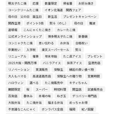
明太子たこ焼
応援
数量限定
帰省暮
お好み焼き
コーンクリームたこ焼
イオン北海道 関西フェア
母の日 父の日 誕生日
新生活
プレゼントキャンペーン
関西空港
ポイント5倍
熨斗（のし）
母の日
難波
道頓堀
こんにゃくたこ焼き
カレーたこ焼
公式オンラインショップ
博多明太子たこ焼
新春鍋
コンニャクたこ焼
思い伝わる
お弁当
合格祝い
卒業祝い
入学祝
楽天スーパーセール
熨斗
リニューアル
催事
年末年始
たこ昌アイス
プレゼント
2025大阪・関西万博
バニラアイス
抹茶アイス
空港売店
リノベーション
実演販売
受験生
縁起の良い食べ物
大人もハマる
高速道路売店
受験生への贈り物
営業時間
ハロウィン
選べる
たこ焼販売中
キティちゃん
期間限定
桜
スーパー
時短料理
関空店
試食販売会
百貨店
春休み
本場の味
ねぎ玉
デリバリー専門店
大阪弁当
たこ焼弁当
福まる弁当
めっちゃお得
不思議なこんにゃく
ボンラパス全店
福岡
紀ノ国屋